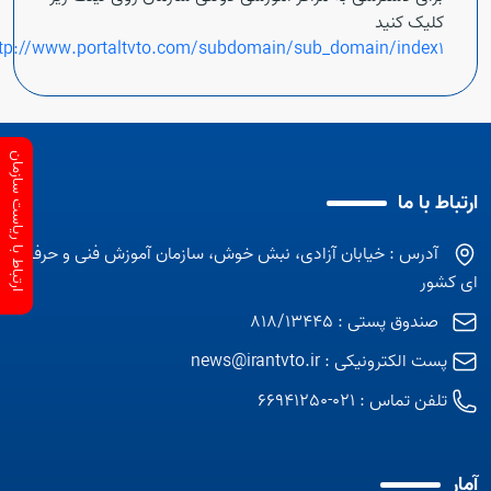
کلیک کنید
tp://www.portaltvto.com/subdomain/sub_domain/index1
ارتباط با ریاست سازمان
ارتباط با ما
آدرس : خیابان آزادی، نبش خوش، سازمان آموزش فنی و حرفه
ای کشور
صندوق پستی : 818/13445
پست الکترونیکی :
news@irantvto.ir
تلفن تماس :
021-66941250
آمار