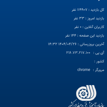
کل بازدید : 119907 نفر
بازدید امروز : 33 نفر
کاربران آنلاین : 0 نفر
بازدید این صفحه : 144 نفر
آخرین بروزرسانی : 1404/04/26 14:32
آی پی :
216.73.217.100
کشور :
مرورگر :
chrome