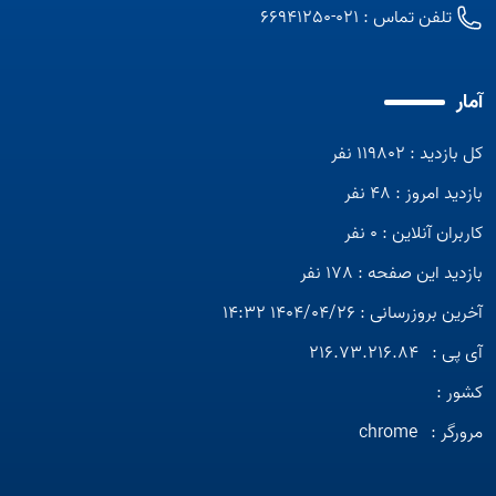
تلفن تماس :
021-66941250
آمار
کل بازدید : 119802 نفر
بازدید امروز : 48 نفر
کاربران آنلاین : 0 نفر
بازدید این صفحه : 178 نفر
آخرین بروزرسانی : 1404/04/26 14:32
آی پی :
216.73.216.84
کشور :
مرورگر :
chrome