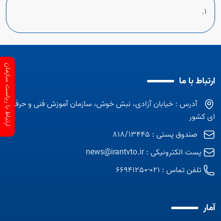
ارتباط با ریاست سازمان
ارتباط با ما
آدرس : خیابان آزادی، نبش خوش، سازمان آموزش فنی و حرفه
ای کشور
صندوق پستی : 818/13445
پست الکترونیکی :
news@irantvto.ir
تلفن تماس :
021-66941250
آمار