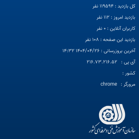
کل بازدید : 119594 نفر
بازدید امروز : 112 نفر
کاربران آنلاین : 0 نفر
بازدید این صفحه : 108 نفر
آخرین بروزرسانی : 1404/04/26 14:32
آی پی :
216.73.216.52
کشور :
مرورگر :
chrome